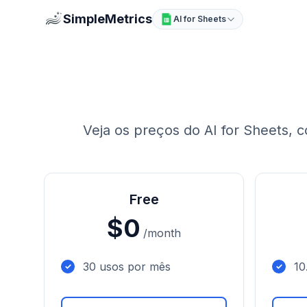
SimpleMetrics
AI for Sheets
Veja os preços do AI for Sheets, 
Free
$0
/month
30 usos por mês
10
✓
✓