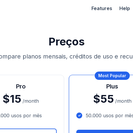
Features
Help
Preços
compare planos mensais, créditos de uso e recu
Most Popular
Pro
Plus
$15
$55
/month
/month
.000 usos por mês
50.000 usos por mê
✓