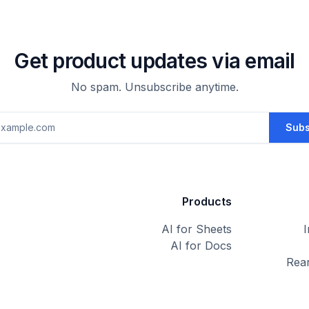
Get product updates via email
No spam. Unsubscribe anytime.
dress
Subs
Products
AI for Sheets
AI for Docs
Rea